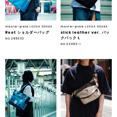
master-piece LUCUA OSAKA
master-piece LUCUA OSAKA
Root ショルダーバッグ
slick leather ver. バッ
クパック L
NO.289032
NO.02480-l