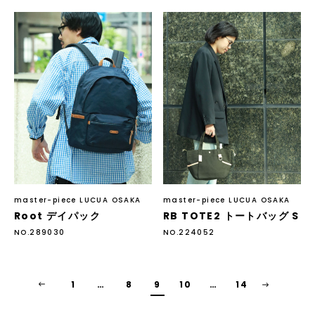
master-piece LUCUA OSAKA
master-piece LUCUA OSAKA
Root デイパック
RB TOTE2 トートバッグ S
NO.289030
NO.224052
1
…
8
9
10
…
14