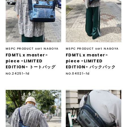
MSPC PRODUCT sort NAGOYA
MSPC PRODUCT sort NAGOYA
FDMTL x master-
FDMTL x master-
piece -LIMITED
piece -LIMITED
EDITION- トートバッグ
EDITION- バックパック
NO.24251-fd
NO.04021-fd