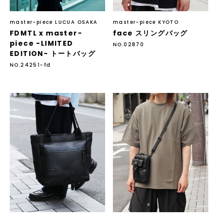
master-piece LUCUA OSAKA
master-piece KYOTO
FDMTL x master-
face スリングバッグ
piece -LIMITED
NO.02870
EDITION- トートバッグ
NO.24251-fd