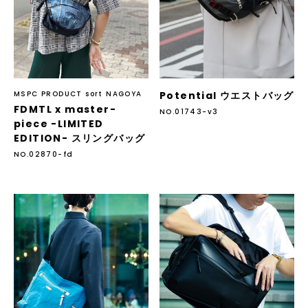
MSPC PRODUCT sort NAGOYA
Potential ウエストバッグ
FDMTL x master-
NO.01743-v3
piece -LIMITED
EDITION- スリングバッグ
NO.02870-fd