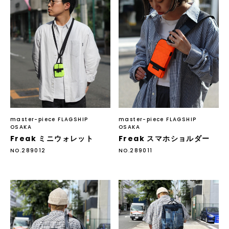
master-piece FLAGSHIP
master-piece FLAGSHIP
OSAKA
OSAKA
Freak ミニウォレット
Freak スマホショルダー
NO.289012
NO.289011