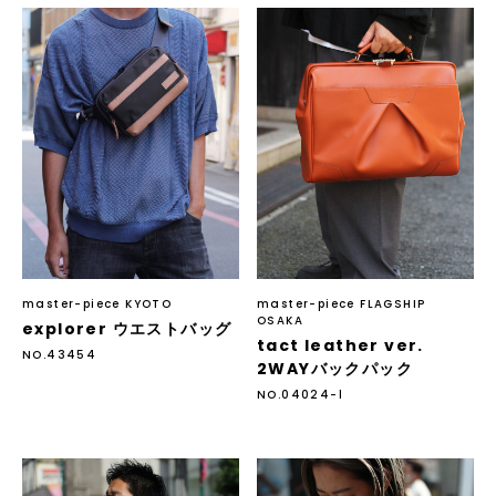
master-piece KYOTO
master-piece FLAGSHIP
OSAKA
explorer ウエストバッグ
tact leather ver.
NO.43454
2WAYバックパック
NO.04024-l