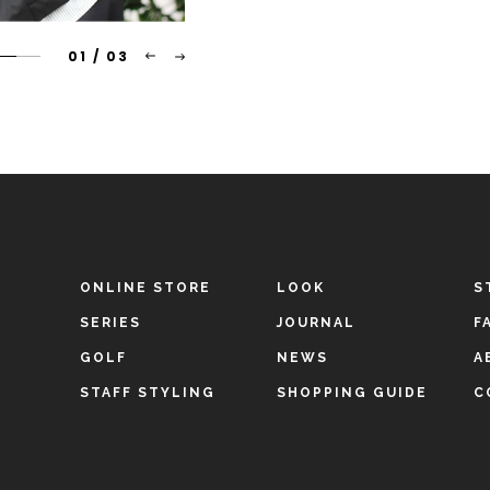
01
/
03
ONLINE STORE
LOOK
S
SERIES
JOURNAL
F
GOLF
NEWS
A
STAFF STYLING
SHOPPING GUIDE
C