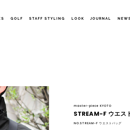
ES
GOLF
STAFF STYLING
LOOK
JOURNAL
NEW
master-piece KYOTO
STREAM-F ウエ
NO.STREAM-F ウエストバッグ