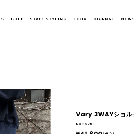
ES
GOLF
STAFF STYLING
LOOK
JOURNAL
NEW
Vary 3WAYショ
NO.24290
¥41,800