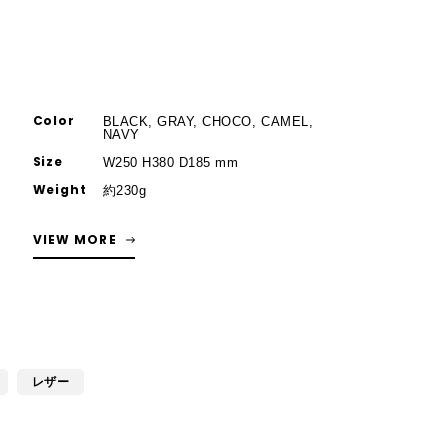
Color
BLACK, GRAY, CHOCO, CAMEL,
NAVY
Size
W250 H380 D185 mm
Weight
約230g
VIEW MORE
レザー