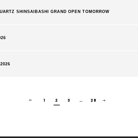
 QUARTZ SHINSAIBASHI GRAND OPEN TOMORROW
026
 2026
1
2
3
…
28