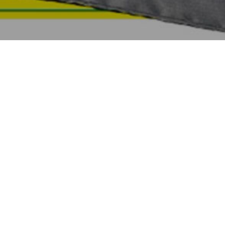
Strapack Sling Shoulder Bag No.03070