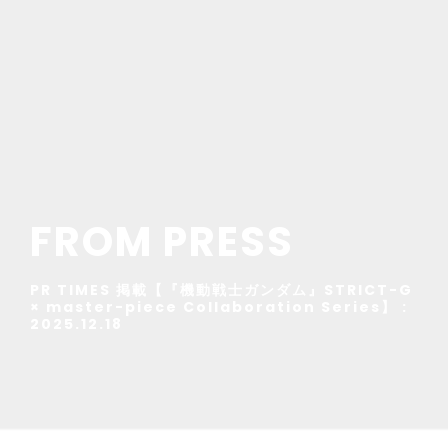
FROM PRESS
PR TIMES 掲載【『機動戦士ガンダム』STRICT-G
× master-piece Collaboration Series】 :
2025.12.18