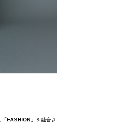
と
「FASHION」
を融合さ